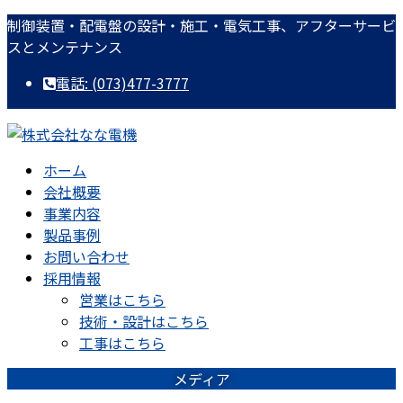
コ
ナ
制御装置・配電盤の設計・施工・電気工事、アフターサービ
ン
ビ
スとメンテナンス
テ
ゲ
電話: (073)477-3777
ン
ー
ツ
シ
に
ョ
移
ン
ホーム
動
に
会社概要
移
事業内容
動
製品事例
お問い合わせ
採用情報
営業はこちら
技術・設計はこちら
工事はこちら
メディア