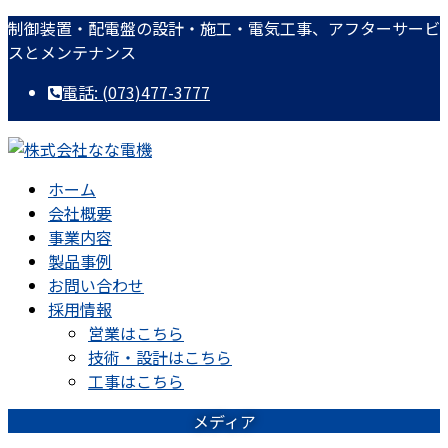
コ
ナ
制御装置・配電盤の設計・施工・電気工事、アフターサービ
ン
ビ
スとメンテナンス
テ
ゲ
電話: (073)477-3777
ン
ー
ツ
シ
に
ョ
移
ン
ホーム
動
に
会社概要
移
事業内容
動
製品事例
お問い合わせ
採用情報
営業はこちら
技術・設計はこちら
工事はこちら
メディア