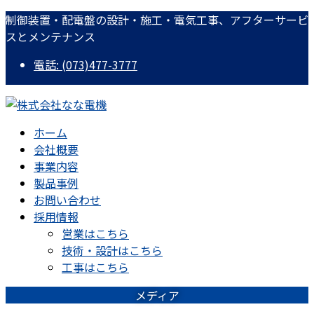
コ
ナ
制御装置・配電盤の設計・施工・電気工事、アフターサービ
ン
ビ
スとメンテナンス
テ
ゲ
電話: (073)477-3777
ン
ー
ツ
シ
に
ョ
移
ン
ホーム
動
に
会社概要
移
事業内容
動
製品事例
お問い合わせ
採用情報
営業はこちら
技術・設計はこちら
工事はこちら
メディア