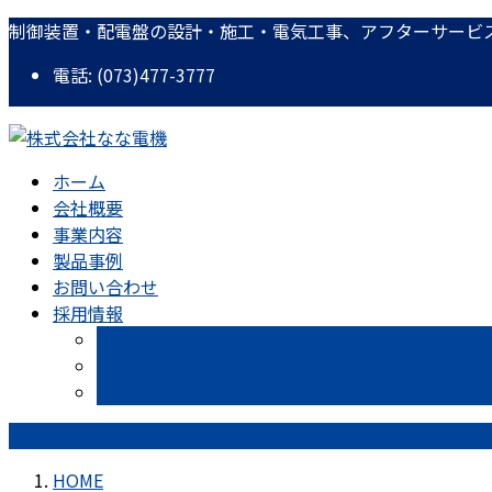
コ
ナ
制御装置・配電盤の設計・施工・電気工事、アフターサービ
ン
ビ
電話: (073)477-3777
テ
ゲ
ン
ー
ツ
シ
に
ョ
ホーム
移
ン
会社概要
動
に
事業内容
移
製品事例
動
お問い合わせ
採用情報
営業はこちら
技術・設計はこちら
工事はこちら
HOME